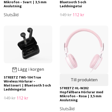
Mikrofon – Svart | 3,5 mm
Bluetooth 5 och
Anslutning
Laddningetui
Slutsåld
149 kr
112 kr
Lägg i korgen
STREETZ TWS-104 True
Till produkten
Wireless Hörlurar –
Mattsvart | Bluetooth 5 och
STREETZ HL-W202
Laddningetui
Hopfällbara Hörlurar med
Mikrofon – Rosa | 3,5 mm
149 kr
112 kr
Anslutning
Slutsåld