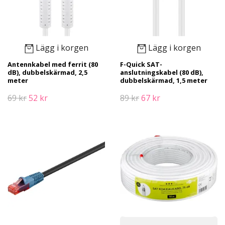
Lägg i korgen
Lägg i korgen
Antennkabel med ferrit (80
F-Quick SAT-
dB), dubbelskärmad, 2,5
anslutningskabel (80 dB),
meter
dubbelskärmad, 1,5 meter
69 kr
52 kr
89 kr
67 kr