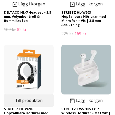
Lägg i korgen
Lägg i korgen
DELTACO HL-7 Headset – 3,5
STREETZ HL-W203
mm, Volymkontroll &
Hopfällbara Hörlurar med
Bommikrofon
Mikrofon – Vit | 3,5 mm
Anslutning
109 kr
82 kr
225 kr
169 kr
Till produkten
Lägg i korgen
STREETZ HL-W200
STREETZ TWS-105 True
Hopfällbara Hörlurar med
Wireless Hörlurar – Mattvit |