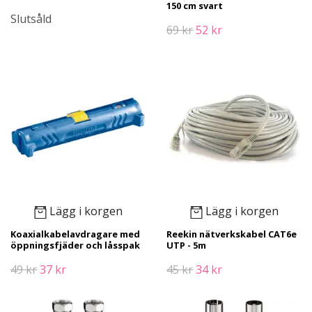
150 cm svart
Slutsåld
69 kr
52 kr
Lägg i korgen
Lägg i korgen
Koaxialkabelavdragare med
Reekin nätverkskabel CAT6e
öppningsfjäder och låsspak
UTP - 5m
49 kr
37 kr
45 kr
34 kr