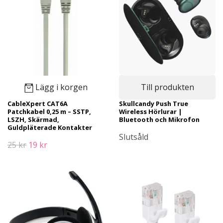
Lägg i korgen
Till produkten
CableXpert CAT6A
Skullcandy Push True
Patchkabel 0,25 m – SSTP,
Wireless Hörlurar |
LSZH, Skärmad,
Bluetooth och Mikrofon
Guldpläterade Kontakter
Slutsåld
25 kr
19 kr