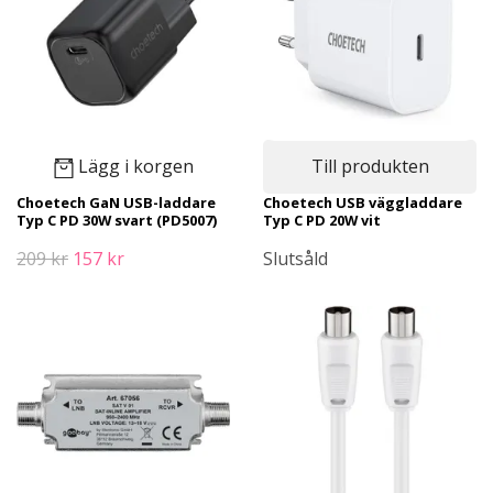
Lägg i korgen
Till produkten
Choetech GaN USB-laddare
Choetech USB väggladdare
Typ C PD 30W svart (PD5007)
Typ C PD 20W vit
209 kr
157 kr
Slutsåld