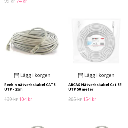
99 kr
74 kr
Lägg i korgen
Lägg i korgen
Reekin nätverkskabel CAT5
ARCAS Nätverkskabel Cat 5E
UTP - 25m
UTP 50 meter
139 kr
104 kr
205 kr
154 kr