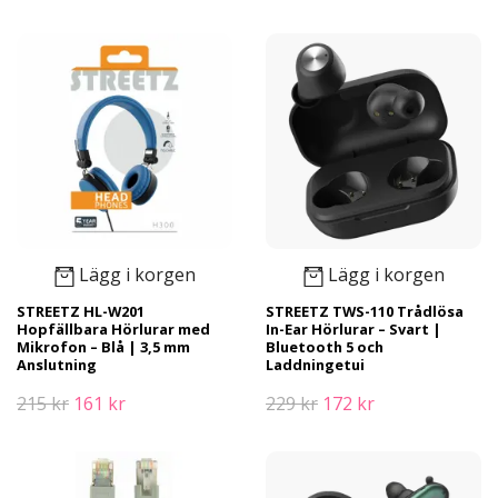
Lägg i korgen
Lägg i korgen
STREETZ HL-W201
STREETZ TWS-110 Trådlösa
Hopfällbara Hörlurar med
In-Ear Hörlurar – Svart |
Mikrofon – Blå | 3,5 mm
Bluetooth 5 och
Anslutning
Laddningetui
215 kr
161 kr
229 kr
172 kr