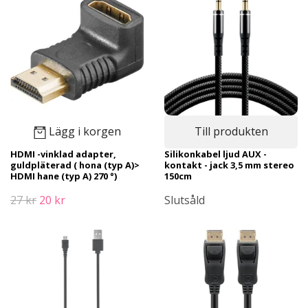
Lägg i korgen
Till produkten
HDMI -vinklad adapter,
Silikonkabel ljud AUX -
guldpläterad ( hona (typ A)>
kontakt - jack 3,5 mm stereo
HDMI hane (typ A) 270 °)
150cm
27 kr
20 kr
Slutsåld