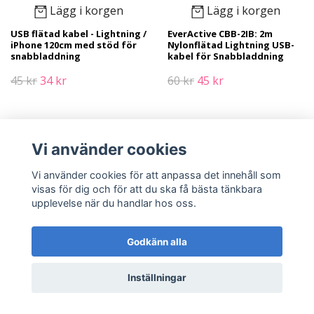
Lägg i korgen
Lägg i korgen
USB flätad kabel - Lightning /
EverActive CBB-2IB: 2m
iPhone 120cm med stöd för
Nylonflätad Lightning USB-
snabbladdning
kabel för Snabbladdning
45 kr
34 kr
60 kr
45 kr
Vi använder cookies
Vi använder cookies för att anpassa det innehåll som
visas för dig och för att du ska få bästa tänkbara
upplevelse när du handlar hos oss.
Godkänn alla
Lägg i korgen
Lägg i korgen
Inställningar
EverActive CBS-1MW: 1m Vit
USB flätad kabel - micro USB
Silikon Micro USB Kabel för
120cm med stöd för snabb
Snabbladdning
laddning