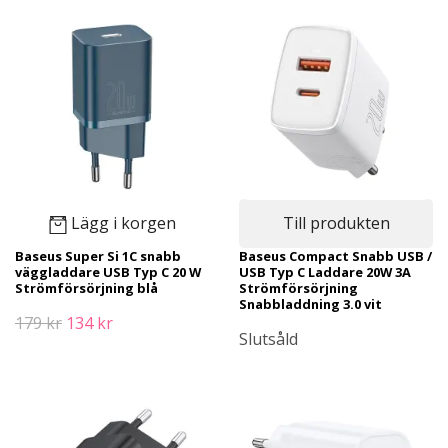
Lägg i korgen
Till produkten
Baseus Super Si 1C snabb
Baseus Compact Snabb USB /
väggladdare USB Typ C 20 W
USB Typ C Laddare 20W 3A
Strömförsörjning blå
Strömförsörjning
Snabbladdning 3.0 vit
179 kr
134 kr
Slutsåld