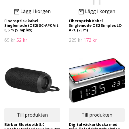
Lägg i korgen
Lägg i korgen
Fiberoptisk kabel
Fiberoptisk Kabel
Singlemode (OS2) SC-APC Vit,
Singlemode OS2 Simplex LC-
0,5 m (Simplex)
APC (25 m)
69 kr
52 kr
229 kr
172 kr
Till produkten
Till produkten
Bärbar Bluetooth 5.0
Digital väckarklocka med
Speaker Defender Enjoy S700
trådlös laddningsfunktion