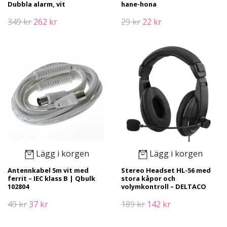
Dubbla alarm, vit
hane-hona
349 kr
262 kr
29 kr
22 kr
Lägg i korgen
Lägg i korgen
Antennkabel 5m vit med
Stereo Headset HL-56 med
ferrit – IEC klass B | Qbulk
stora kåpor och
102804
volymkontroll – DELTACO
49 kr
37 kr
189 kr
142 kr