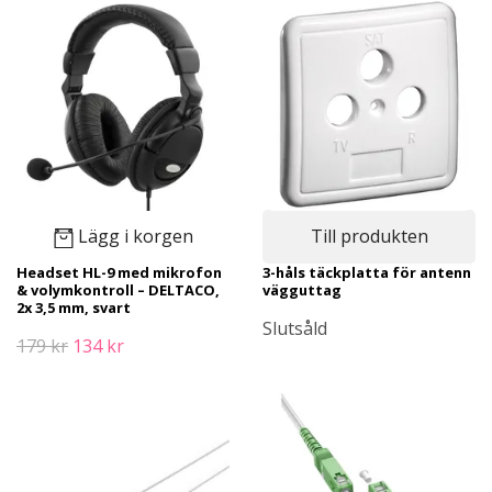
Lägg i korgen
Till produkten
Headset HL-9 med mikrofon
3-håls täckplatta för antenn
& volymkontroll – DELTACO,
vägguttag
2x 3,5 mm, svart
Slutsåld
179 kr
134 kr