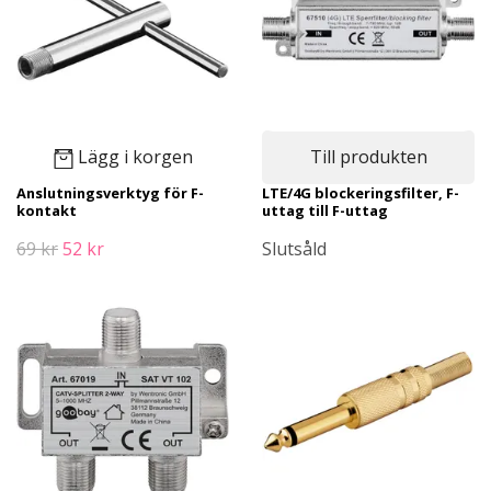
Lägg i korgen
Till produkten
Anslutningsverktyg för F-
LTE/4G blockeringsfilter, F-
kontakt
uttag till F-uttag
69 kr
52 kr
Slutsåld