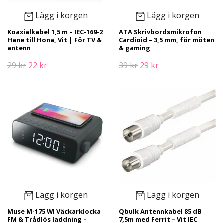
Lägg i korgen
Lägg i korgen
Koaxialkabel 1,5 m – IEC-169-2
ATA Skrivbordsmikrofon
Hane till Hona, Vit | För TV &
Cardioid – 3,5 mm, för möten
antenn
& gaming
29 kr
22 kr
39 kr
29 kr
Lägg i korgen
Lägg i korgen
Muse M-175 WI Väckarklocka
Qbulk Antennkabel 85 dB
FM & Trådlös laddning –
7,5m med Ferrit – Vit IEC