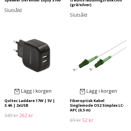
(grå/silver)
Slutsåld
Slutsåld
Lägg i korgen
Lägg i korgen
Qoltec Laddare 17W | 5V |
Fiberoptisk Kabel
3.4A | 2xUSB
Singlemode OS2 Simplex LC-
APC (0,5 m)
349 kr
262 kr
69 kr
52 kr