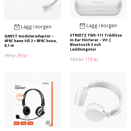
Lägg i korgen
Lägg i korgen
STREETZ TWS-111 Trådlösa
QNECT modularadapter –
In-Ear Hörlurar – Vit |
6P8C hane till 2 × 8P8C hona,
Bluetooth 5 och
0,1 m
Laddningetui
39 kr
29 kr
159 kr
119 kr