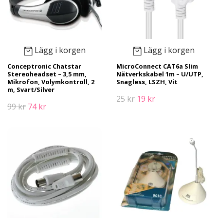
Lägg i korgen
Lägg i korgen
Conceptronic Chatstar
MicroConnect CAT6a Slim
Stereoheadset – 3,5 mm,
Nätverkskabel 1m – U/UTP,
Mikrofon, Volymkontroll, 2
Snagless, LSZH, Vit
m, Svart/Silver
25 kr
19 kr
99 kr
74 kr