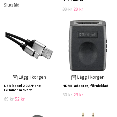
Slutsåld
39 kr
29 kr
Lägg i korgen
Lägg i korgen
USB-kabel 2.0 A/Hane -
HDMI -adapter, förnicklad
C/Hane 1m svart
30 kr
23 kr
69 kr
52 kr