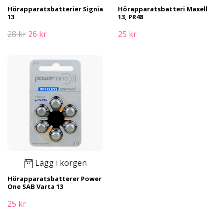
Hörapparatsbatterier Signia
Hörapparatsbatteri Maxell
13
13, PR48
28 kr
26 kr
25 kr
Lägg i korgen
Hörapparatsbatterer Power
One SAB Varta 13
25 kr