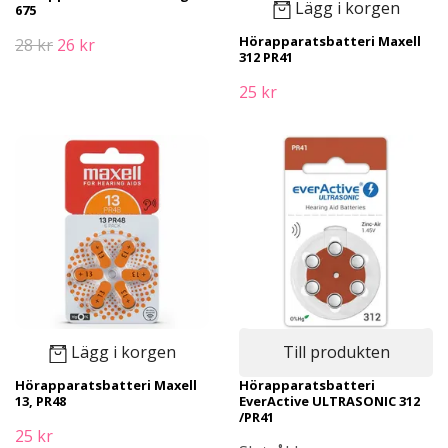
Lägg i korgen
675
Hörapparatsbatteri Maxell
28 kr
26 kr
312 PR41
25 kr
Lägg i korgen
Till produkten
Hörapparatsbatteri Maxell
Hörapparatsbatteri
13, PR48
EverActive ULTRASONIC 312
/PR41
25 kr