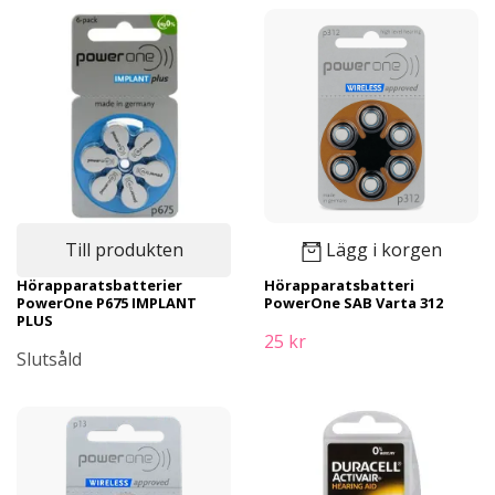
Till produkten
Lägg i korgen
Hörapparatsbatterier
Hörapparatsbatteri
PowerOne P675 IMPLANT
PowerOne SAB Varta 312
PLUS
25 kr
Slutsåld