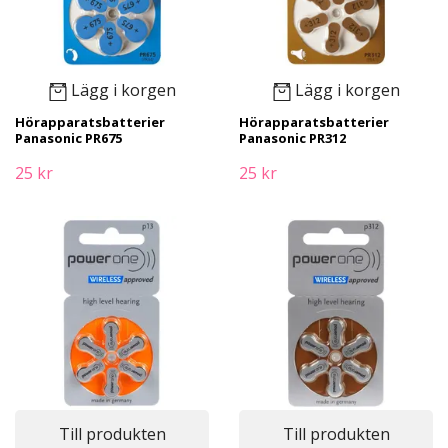
Lägg i korgen
Lägg i korgen
Hörapparatsbatterier
Hörapparatsbatterier
Panasonic PR675
Panasonic PR312
25 kr
25 kr
Till produkten
Till produkten