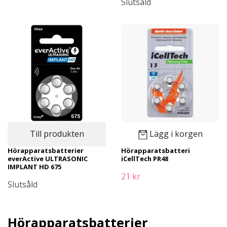
Slutsåld
Till produkten
Lägg i korgen
Hörapparatsbatterier
Hörapparatsbatteri
everActive ULTRASONIC
iCellTech PR48
IMPLANT HD 675
21 kr
Slutsåld
Hörapparatsbatterier