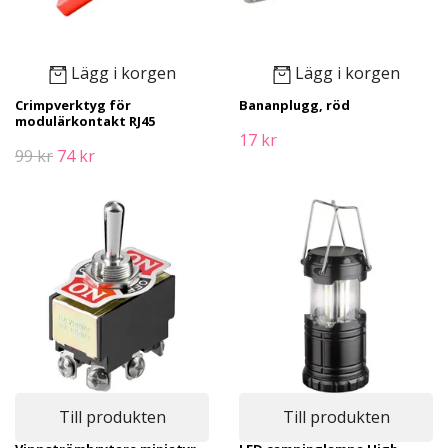
Lägg i korgen
Lägg i korgen
Crimpverktyg för
Bananplugg, röd
modulärkontakt RJ45
17 kr
99 kr
74 kr
Till produkten
Till produkten