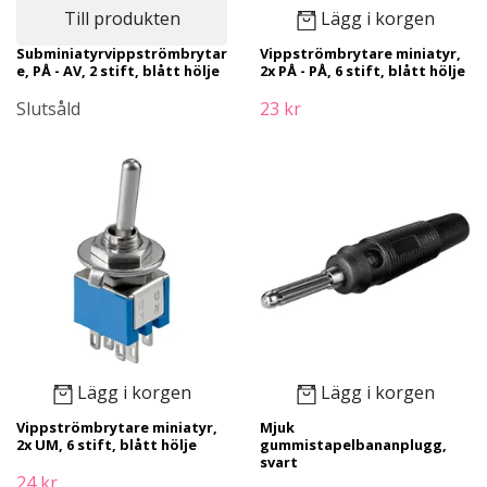
Till produkten
Lägg i korgen
Subminiatyrvippströmbrytar
Vippströmbrytare miniatyr,
e, PÅ - AV, 2 stift, blått hölje
2x PÅ - PÅ, 6 stift, blått hölje
Slutsåld
23 kr
Lägg i korgen
Lägg i korgen
Vippströmbrytare miniatyr,
Mjuk
2x UM, 6 stift, blått hölje
gummistapelbananplugg,
svart
24 kr