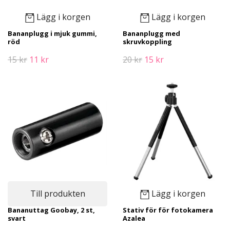
Lägg i korgen
Lägg i korgen
Bananplugg i mjuk gummi,
Bananplugg med
röd
skruvkoppling
15 kr
11 kr
20 kr
15 kr
Till produkten
Lägg i korgen
Bananuttag Goobay, 2 st,
Stativ för för fotokamera
svart
Azalea