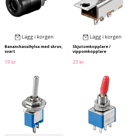
Lägg i korgen
Lägg i korgen
Bananchassihylsa med skruv,
Skjutomkopplare /
svart
vippomkopplare
19 kr
23 kr