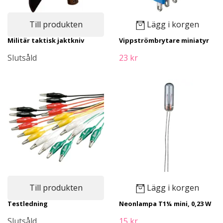
Till produkten
Lägg i korgen
Militär taktisk jaktkniv
Vippströmbrytare miniatyr
Slutsåld
23 kr
Till produkten
Lägg i korgen
Testledning
Neonlampa T1¼ mini, 0,23 W
Slutsåld
15 kr