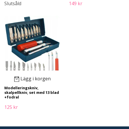
Slutsåld
149 kr
Lägg i korgen
Modelleringskniv,
skalpellkniv, set med 13 blad
+fodral
125 kr