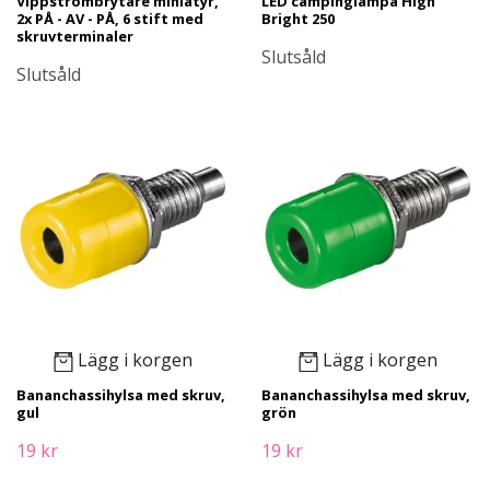
Vippströmbrytare miniatyr,
LED campinglampa High
2x PÅ - AV - PÅ, 6 stift med
Bright 250
skruvterminaler
Slutsåld
Slutsåld
Lägg i korgen
Lägg i korgen
Bananchassihylsa med skruv,
Bananchassihylsa med skruv,
gul
grön
19 kr
19 kr