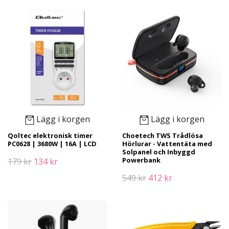
Lägg i korgen
Lägg i korgen
Qoltec elektronisk timer
Choetech TWS Trådlösa
PC0628 | 3680W | 16A | LCD
Hörlurar - Vattentäta med
Solpanel och Inbyggd
Powerbank
179 kr
134 kr
549 kr
412 kr