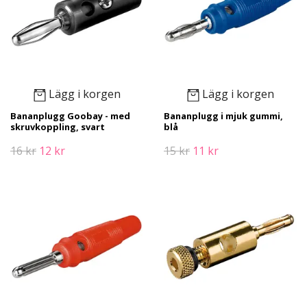
Lägg i korgen
Lägg i korgen
Bananplugg Goobay - med
Bananplugg i mjuk gummi,
skruvkoppling, svart
blå
16 kr
12 kr
15 kr
11 kr