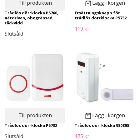
Till produkten
Lägg i korgen
Trådlös dörrklocka P5760,
Ersättningsknapp för
nätdriven, obegränsad
trådlös dörrklocka P5732
räckvidd
119 kr
Slutsåld
Till produkten
Lägg i korgen
Trådlös dörrklocka P5732
Trådlös dörrklocka 98080S
Slutsåld
175 kr