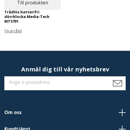
Till produkten
Trådlös batterifri
dörrklocka Media-Tech
MT5701
Slutsåld
Anmäl dig till vår nyhetsbrev
Om oss
Kundtjänst