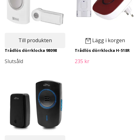
Till produkten
Lägg i korgen
Trådlös dörrklocka 98098
Trådlös dörrklocka H-518R
Slutsåld
235 kr