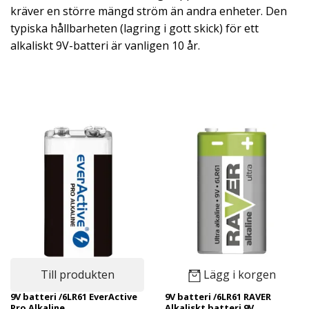
kräver en större mängd ström än andra enheter. Den
typiska hållbarheten (lagring i gott skick) för ett
alkaliskt 9V-batteri är vanligen 10 år.
Till produkten
Lägg i korgen
9V batteri /6LR61 EverActive
9V batteri /6LR61 RAVER
Pro Alkaline
Alkaliskt batteri 9V