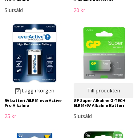
Slutsåld
20 kr
Lägg i korgen
Till produkten
9V batteri /6LR61 everActive
GP Super Alkaline G-TECH
Pro Alkaline
6LR61/9V Alkaline Batteri
25 kr
Slutsåld