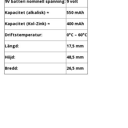
9V batteri nominell spänning:
9 volt
Kapacitet (alkalisk) ≈
550 mAh
Kapacitet (Kol-Zink) ≈
400 mAh
Driftstemperatur:
0°C – 60°C
Längd:
17,5 mm
Höjd:
48,5 mm
Bredd:
26,5 mm