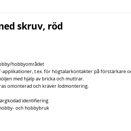
ed skruv, röd
 hobby/hobbyområdet
V-applikationer, t.ex. för högtalarkontakter på förstärkare 
öljen med hjälp av bricka och muttrar.
ras omonterad och kräver lodmontering.
 färgkodad identifiering
 hobby- och hobbybruk