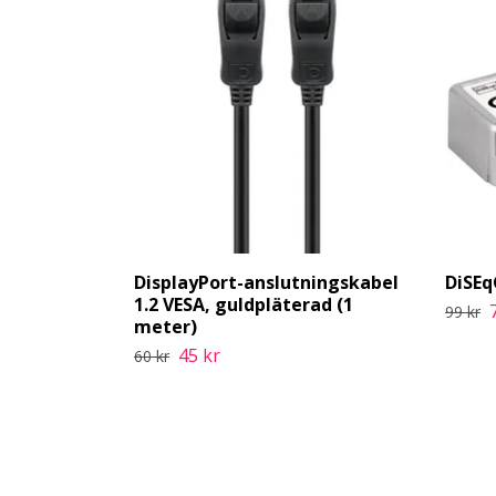
DisplayPort-anslutningskabel
DiSEq
1.2 VESA, guldpläterad (1
99 kr
meter)
45 kr
60 kr