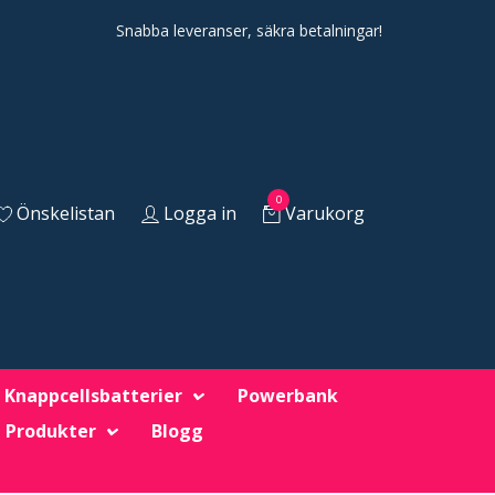
Snabba leveranser, säkra betalningar!
0
Önskelistan
Logga in
Varukorg
Knappcellsbatterier
Powerbank
 Produkter
Blogg