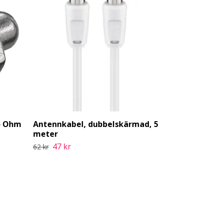
5 Ohm
Antennkabel, dubbelskärmad, 5
Choetech T
meter
Hörlurar - 
Solpanel oc
47 kr
62 kr
Powerbank
412 kr
549 kr