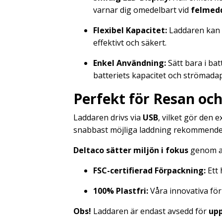
varnar dig omedelbart vid
felmed
Flexibel Kapacitet:
Laddaren kan
effektivt och säkert.
Enkel Användning:
Sätt bara i bat
batteriets kapacitet och strömadap
Perfekt för Resan och
Laddaren drivs via
USB
, vilket gör den 
snabbast möjliga laddning rekommender
Deltaco sätter miljön i fokus
genom at
FSC-certifierad Förpackning:
Ett 
100% Plastfri:
Våra innovativa förp
Obs!
Laddaren är endast avsedd för
upp