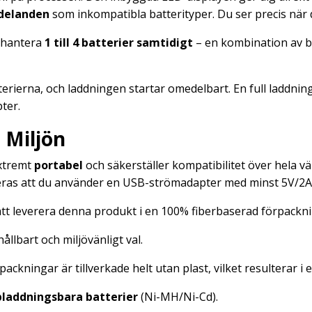
delanden
som inkompatibla batterityper. Du ser precis när d
 hantera
1 till 4 batterier samtidigt
– en kombination av b
terierna, och laddningen startar omedelbart. En full laddning
ter.
 Miljön
extremt
portabel
och säkerställer kompatibilitet över hela vä
as att du använder en USB-strömadapter med minst 5V/2A (
t leverera denna produkt i en 100% fiberbaserad förpackni
hållbart och miljövänligt val.
ackningar är tillverkade helt utan plast, vilket resulterar i
laddningsbara batterier
(Ni-MH/Ni-Cd).