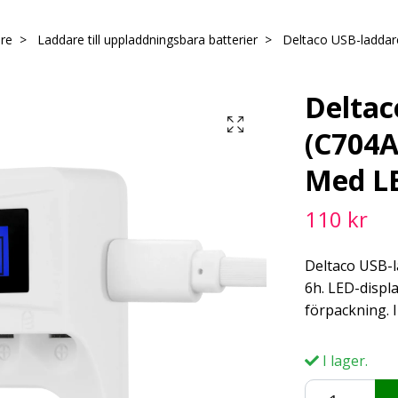
are
Laddare till uppladdningsbara batterier
Deltaco USB-laddar
Deltac
(C704A
Med LE
110 kr
Deltaco USB-l
6h. LED-display
förpackning. 
I lager.