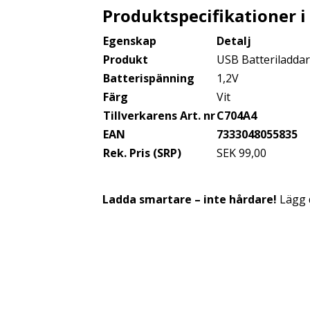
Produktspecifikationer i
Egenskap
Detalj
Produkt
USB Batteriladda
Batterispänning
1,2V
Färg
Vit
Tillverkarens Art. nr
C704A4
EAN
7333048055835
Rek. Pris (SRP)
SEK 99,00
Ladda smartare – inte hårdare!
Lägg d