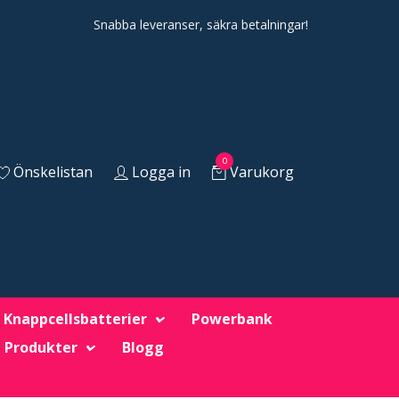
Snabba leveranser, säkra betalningar!
0
Önskelistan
Logga in
Varukorg
Knappcellsbatterier
Powerbank
 Produkter
Blogg