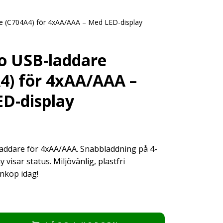
e (C704A4) för 4xAA/AAA – Med LED-display
o USB-laddare
4) för 4xAA/AAA –
D-display
addare för 4xAA/AAA. Snabbladdning på 4-
 visar status. Miljövänlig, plastfri
Inköp idag!