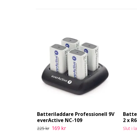
Batteriladdare Professionell 9V
Batte
everActive NC-109
2 x R
169 kr
225 kr
Slut i l