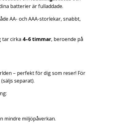
ina batterier är fulladdade.
åde AA- och AAA-storlekar, snabbt,
 tar cirka
4–6 timmar
, beroende på
rlden – perfekt för dig som reser! För
säljs separat).
ng:
 en mindre miljöpåverkan.