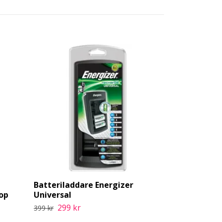
Batteriladdare Energizer
Deltaco USB-
oop
Universal
AA-batterie
Komplett Ki
299 kr
399 kr
219 kr