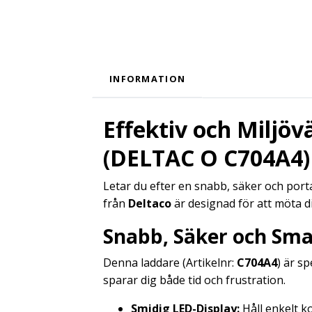
INFORMATION
Effektiv och Miljöv
(DELTAC O C704A4)
Letar du efter en snabb, säker och por
från
Deltaco
är designad för att möta d
Snabb, Säker och Sma
Denna laddare (Artikelnr:
C704A4
) är s
sparar dig både tid och frustration.
Smidig LED-Display:
Håll enkelt k