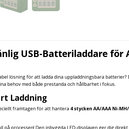
änlig USB-Batteriladdare för
tabel lösning för att ladda dina uppladdningsbara batterie
ina behov med både prestanda och hållbarhet i fokus.
rt Laddning
peciellt framtagen för att hantera
4 stycken AA/AAA Ni-MH/
oll på processen! Den inbyggda LED-displayen ger dig direk