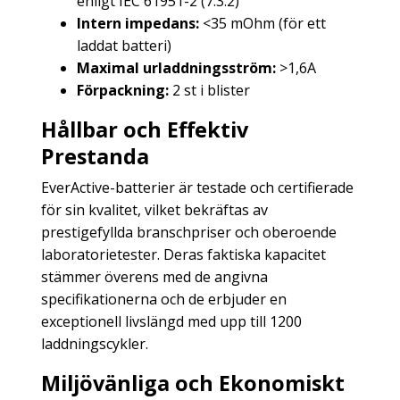
enligt IEC 61951-2 (7.3.2)
Intern impedans:
<35 mOhm (för ett
laddat batteri)
Maximal urladdningsström:
>1,6A
Förpackning:
2 st i blister
Hållbar och Effektiv
Prestanda
EverActive-batterier är testade och certifierade
för sin kvalitet, vilket bekräftas av
prestigefyllda branschpriser och oberoende
laboratorietester. Deras faktiska kapacitet
stämmer överens med de angivna
specifikationerna och de erbjuder en
exceptionell livslängd med upp till 1200
laddningscykler.
Miljövänliga och Ekonomiskt