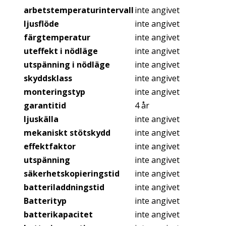
arbetstemperaturintervall
inte angivet
ljusflöde
inte angivet
färgtemperatur
inte angivet
uteffekt i nödläge
inte angivet
utspänning i nödläge
inte angivet
skyddsklass
inte angivet
monteringstyp
inte angivet
garantitid
4 år
ljuskälla
inte angivet
mekaniskt stötskydd
inte angivet
effektfaktor
inte angivet
utspänning
inte angivet
säkerhetskopieringstid
inte angivet
batteriladdningstid
inte angivet
Batterityp
inte angivet
batterikapacitet
inte angivet