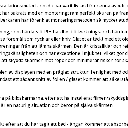
tallationsmetod - om du har varit livrädd för denna aspekt 
et har säkrats med en monteringsram perfekt skuren på frams
llverkaren har förenklat monteringsmetoden så mycket att den
ning, som härdats till 9H hårdhet i tillverknings- och härdn
a föremål som nycklar eller kniv.
Glaset är täckt med ett o
oreningar från att lämna skärmen. Den är kristallklar och re
ingskänsligheten och har exceptionell mjukhet, vilket gör det 
ör att skydda skärmen mot repor och minimerar risken för skä
elen av displayen med en präglad struktur, i enlighet med oc
ndast ett sådant snitt av folien / glaset kommer att säkerstä
na på bildskärmarna, efter att ha installerat filmen/skyddsg
är en naturlig situation och beror på själva skärmen.
kt efter att du har tagit ett bad - ångan kommer att absorb