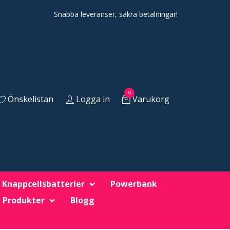
Snabba leveranser, säkra betalningar!
0
Önskelistan
Logga in
Varukorg
Knappcellsbatterier
Powerbank
 Produkter
Blogg