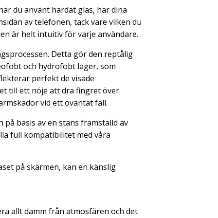
när du använt härdat glas, har dina
idan av telefonen, tack vare vilken du
 är helt intuitiv för varje användare.
ingsprocessen. Detta gör den reptålig
leofobt och hydrofobt lager, som
flekterar perfekt de visade
till ett nöje att dra fingret över
rmskador vid ett oväntat fall.
h på basis av en stans framställd av
lla full kompatibilitet med våra
laset på skärmen, kan en känslig
era allt damm från atmosfären och det