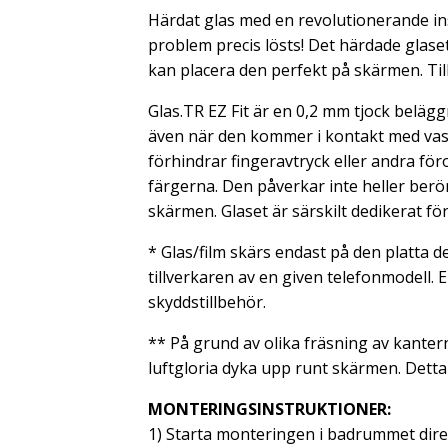
Härdat glas med en revolutionerande ins
problem precis lösts! Det härdade glas
kan placera den perfekt på skärmen.
Ti
Glas.TR EZ Fit är en 0,2 mm tjock belägg
även när den kommer i kontakt med vass
förhindrar fingeravtryck eller andra för
färgerna.
Den påverkar inte heller berör
skärmen. Glaset är särskilt dedikerat f
* Glas/film skärs endast på den platta d
tillverkaren av en given telefonmodell.
E
skyddstillbehör.
** På grund av olika fräsning av kanter
luftgloria dyka upp runt skärmen. Detta 
MONTERINGSINSTRUKTIONER:
1) Starta monteringen i badrummet dire