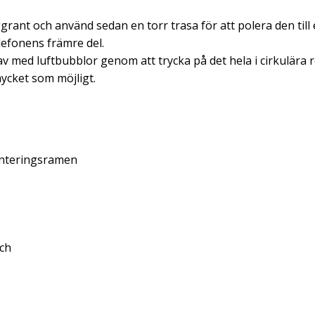
rant och använd sedan en torr trasa för att polera den till 
lefonens främre del.
 av med luftbubblor genom att trycka på det hela i cirkulära r
mycket som möjligt.
monteringsramen
uch