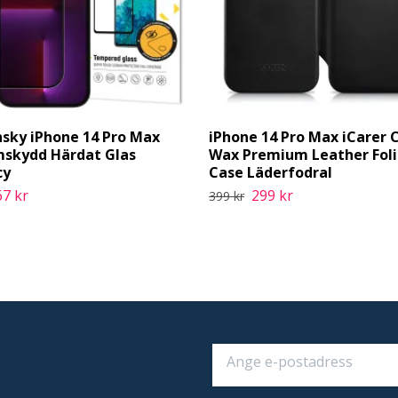
sky iPhone 14 Pro Max
iPhone 14 Pro Max iCarer C
skydd Härdat Glas
Wax Premium Leather Fol
cy
Case Läderfodral
67 kr
299 kr
399 kr