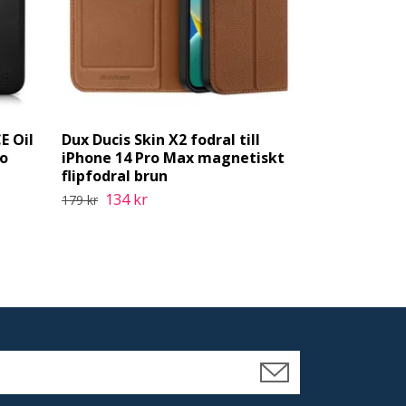
E Oil
Dux Ducis Skin X2 fodral till
Joyroom Kni
io
iPhone 14 Pro Max magnetiskt
glas för iPh
flipfodral brun
helskärm m
134 kr
67 kr
179 kr
89 kr