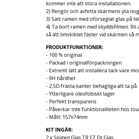
kommer inte att störa installationen.
2) Rengör och avfetta skärmens yta nogg
3) Sätt ramen med oförseglat glas på te
4) Ta bort ramen med skyddsfilmen.
Bli
så att limskiktet fäster vid skärmen så 
PRODUKTFUNKTIONER:
- 100 % original
- Packad i originalförpackningen
- Extremt lätt att installera tack vare 
- 9H hårdhet
- 2,5D frästa kanter behagliga att ta på
- Ytterligare oleofobiskt lager
- Perfekt transparens
- Påverkar inte funktionaliteten hos to
- Mått: 157x74mm
KIT INGÅR:
2 x Spigen Glas.TR EZ Fit Glas