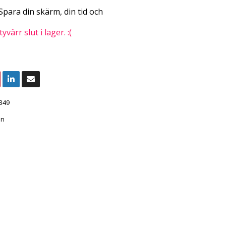
 Spara din skärm, din tid och
värr slut i lager. :(
349
en