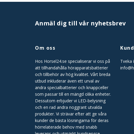
Anmäl dig till vår nyhetsbrev
Om oss
Kund
Hos Horsel24.se specialiserar vi oss på
Tveka i
att tillhandahålla hörapparatsbatterier
info@h
och tillbehör av hög kvalitet. Vårt breda
utbud inkluderar även ett urval av
andra specialbatterier och knappceller
som passar till en mängd olika enheter.
Dessutom erbjuder vi LED-belysning
och en rad andra noggrant utvalda
produkter. Vi strävar efter att ge våra
kunder de bästa lösningarna för deras
hörrelaterade behov med snabb
leverans och utmärkt kundservice.