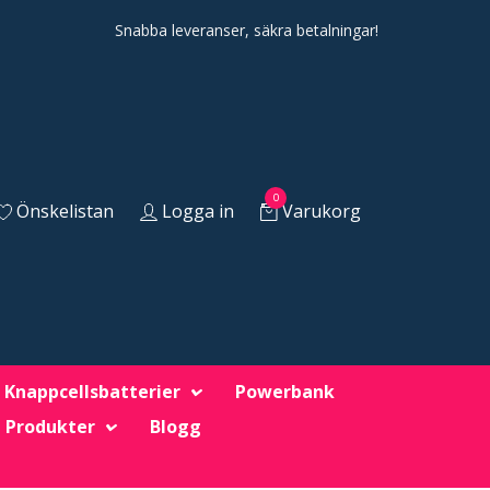
Snabba leveranser, säkra betalningar!
0
Önskelistan
Logga in
Varukorg
Knappcellsbatterier
Powerbank
 Produkter
Blogg