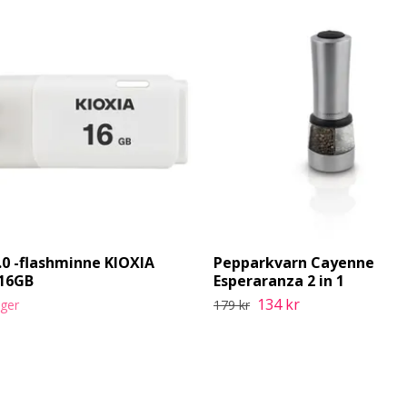
.0 -flashminne KIOXIA
Pepparkvarn Cayenne
 16GB
Esperaranza 2 in 1
134 kr
ager
179 kr