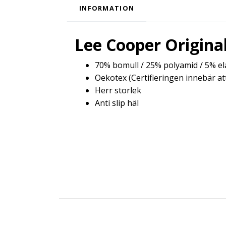
INFORMATION
Lee Cooper Origina
70% bomull / 25% polyamid / 5% el
Oekotex (Certifieringen innebär at
Herr storlek
Anti slip häl