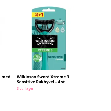
k med
Wilkinson Sword Xtreme 3
Torkarblad
Sensitive Rakhyvel - 4 st
22" 550 mm
101 kr
Slut i lager
135 kr