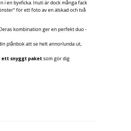
 i en byxficka.
Inuti är dock många fack
önster" för ett foto av en älskad och två
Deras kombination ger en perfekt duo -
n plånbok att se helt annorlunda ut,
n ett snyggt paket
som gör dig