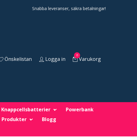
Snabba leveranser, säkra betalningar!
0
Önskelistan
Logga in
Varukorg
Knappcellsbatterier
Powerbank
 Produkter
Blogg