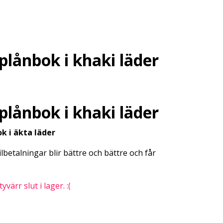
 plånbok i khaki läder
 plånbok i khaki läder
k i äkta läder
betalningar blir bättre och bättre och får
värr slut i lager. :(