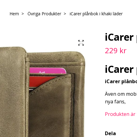
Hem
Övriga Produkter
iCarer plånbok i khaki läder
iCarer
229 kr
iCarer
iCarer plånbo
Även om mobil
nya fans,
Produkten är ty
Dela