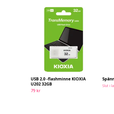
USB 2.0 -flashminne KIOXIA
Spänn
U202 32GB
Slut i l
79 kr