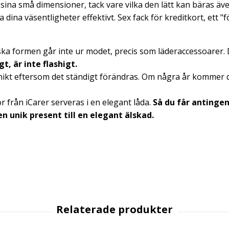
ina små dimensioner, tack vare vilka den lätt kan bäras även
dina väsentligheter effektivt. Sex fack för kreditkort, ett "f
a formen går inte ur modet, precis som läderaccessoarer.
t, är inte flashigt.
ikt eftersom det ständigt förändras.
Om några år kommer di
ör från iCarer serveras i en elegant låda.
Så du får antinge
en unik present till en elegant älskad.