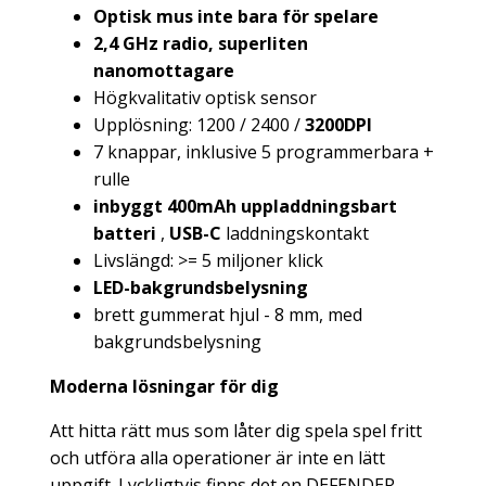
Optisk mus inte bara för spelare
2,4 GHz radio, superliten
nanomottagare
Högkvalitativ optisk sensor
Upplösning: 1200 / 2400 /
3200DPI
7 knappar, inklusive 5 programmerbara +
rulle
inbyggt 400mAh uppladdningsbart
batteri
,
USB-C
laddningskontakt
Livslängd: >= 5 miljoner klick
LED-bakgrundsbelysning
brett gummerat hjul - 8 mm, med
bakgrundsbelysning
Moderna lösningar för dig
Att hitta rätt mus som låter dig spela spel fritt
och utföra alla operationer är inte en lätt
uppgift. Lyckligtvis finns det en DEFENDER