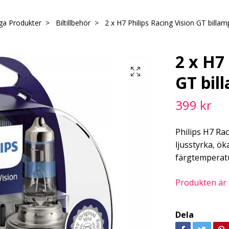
ga Produkter
Biltillbehör
2 x H7 Philips Racing Vision GT billa
2 x H7 
GT bil
399 kr
Philips H7 Ra
ljusstyrka, ö
färgtemperatu
Produkten är ty
Dela