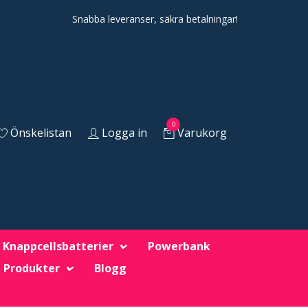
Snabba leveranser, säkra betalningar!
0
Önskelistan
Logga in
Varukorg
Knappcellsbatterier
Powerbank
 Produkter
Blogg