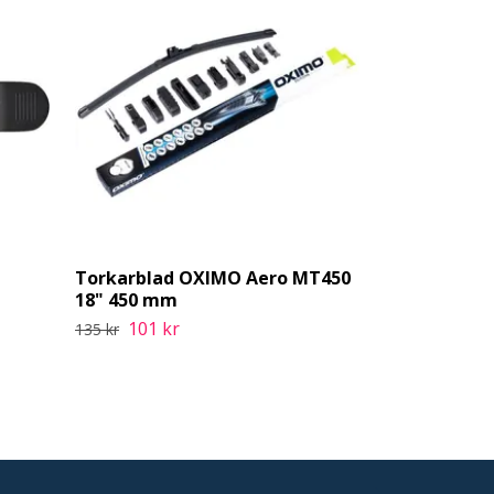
Torkarblad OXIMO Aero MT450
Torkarblad
18" 450 mm
30" 750mm
101 kr
101 kr
135 kr
135 kr