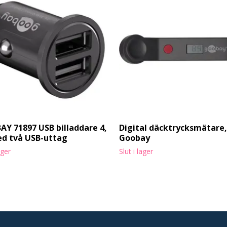
Y 71897 USB billaddare 4,
Digital däcktrycksmätare,
d två USB-uttag
Goobay
ager
Slut i lager