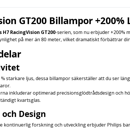
ision GT200 Billampor +200% 
ps H7 RacingVision GT200
-serien, som nu erbjuder +200% m
nlighet på mer än 80 meter, vilket dramatiskt förbättrar di
delar
vitet
% starkare ljus, dessa billampor säkerställer att du ser läng
aror.
a inkluderar optimerad precisionsglödtrådsdesign och högt
ändigt kvartsglas.
 och Design
e kontinuerlig forskning och utveckling erbjuder Philips ban