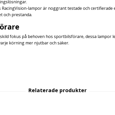
ningslösningar.
s RacingVision-lampor är noggrant testade och certifierade e
t och prestanda.
förare
kild fokus på behoven hos sportbilsförare, dessa lampor lev
 varje körning mer njutbar och säker.