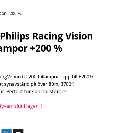
mpor +200 %
Philips Racing Vision
lampor +200 %
cingVision GT200 billampor: Upp till +200%
kat synavstånd på över 80m, 3700K
r. Perfekt för sportbilsförare.
värr slut i lager. :(