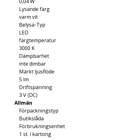
0,04 W
Lysande färg
varm vit
Belysa-Typ
LED
färgtemperatur
3000 K
Dämpbarhet
inte dimbar
Märkt ljusflöde
5 lm
Driftspänning
3 V (DC)
Allmän
Förpackningstyp
Butikslåda
Förbrukningsenhet
1 st. i kartong