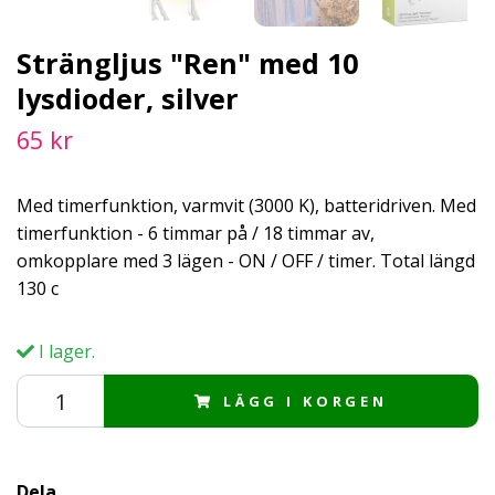
Strängljus "Ren" med 10
lysdioder, silver
65 kr
Med timerfunktion, varmvit (3000 K), batteridriven. Med
timerfunktion - 6 timmar på / 18 timmar av,
omkopplare med 3 lägen - ON / OFF / timer. Total längd
130 c
I lager.
LÄGG I KORGEN
Dela