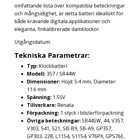
omfattande lista över kompatibla beteckningar
och mångsidighet, är detta batteri idealiskt för
både krävande digitala applikationer och
eleganta, finkalibrerade damklockor.
Utgångsdatum:
Tekniska Parametrar:
Typ:
Klockbatteri
Modell:
357 / SR44W
Dimensioner:
Höjd: 5.4 mm, Diameter:
11.6 mm
Spänning:
1.55V
Tillverkare:
Renata
Förpackning:
1 styck i blisterförpackning
Övriga beteckningar:
SR44SW, 44, V357,
V303, 541, 521, SB-B9, SB-A9, GP357,
GP303, 228, L1154, S1154, V76PX, GPS76E,